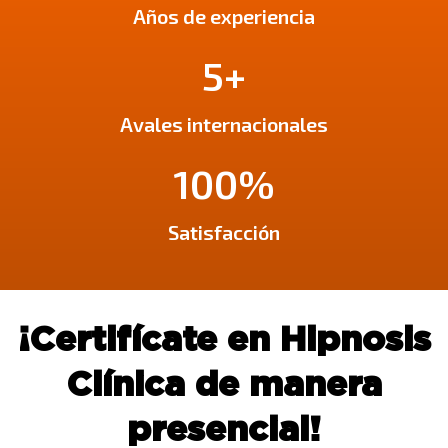
Años de experiencia
5+
Avales internacionales
100%
Satisfacción
¡Certifícate en
Hipnosis
Clínica
de manera
presencial!